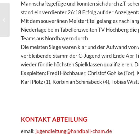
Mannschaftsgefüge und konnten sich durch z.T. sehe
stand ein verdienter 26:18 Erfolg auf der Anzeigenta
Schulmannschaft
Mit dem souveränen Meistertitel gelang es nach lan
Niederlage beim Tabellenzweiten TV Höchberg die pe
Teams aus Nordbayern durch.
Die meisten Siege waren klar und der Aufwand von vi
verbleibende Stamm der C-Jugend wird Ende April in 
wieder für die höchsten Spielklassen qualifizieren. D
Es spielten: Fredi Höchbauer, Christof Gohlke (Tor), 
Karl Plötz (1), Korbinian Schinabeck (4), Tobias Wis
KONTAKT ABTEILUNG
email:
jugendleitung@handball-cham.de