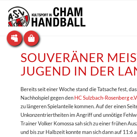
SOUVERÄNER MEIS
JUGEND IN DER LA
Bereits seit einer Woche stand die Tatsache fest, da
Nachholspiel gegen den
HC Sulzbach-Rosenberg e.V
zu längeren Spielanteile kommen. Auf der einen Seit
Unkonzentriertheiten im Angriff und unnötige Fehlwü
Trainer Volker Komossa sah sich zu einer frühen Ausz
und bis zur Halbzeit konnte man sich dann auf 11:6 