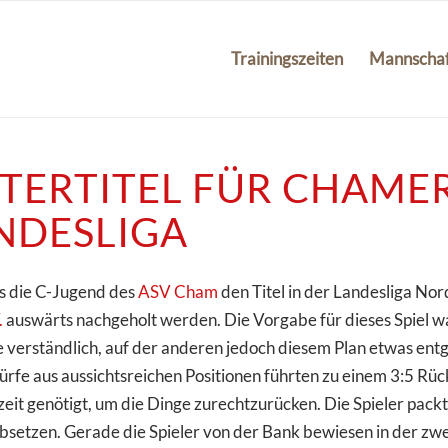
Trainingszeiten
Mannscha
TERTITEL FÜR CHAMER
NDESLIGA
ss die C-Jugend des
ASV Cham
den Titel in der Landesliga No
.
auswärts nachgeholt werden. Die Vorgabe für dieses Spiel war d
e verständlich, auf der anderen jedoch diesem Plan etwas entg
rfe aus aussichtsreichen Positionen führten zu einem 3:5 Rüc
eit genötigt, um die Dinge zurechtzurücken. Die Spieler packt
absetzen. Gerade die Spieler von der Bank bewiesen in der zw