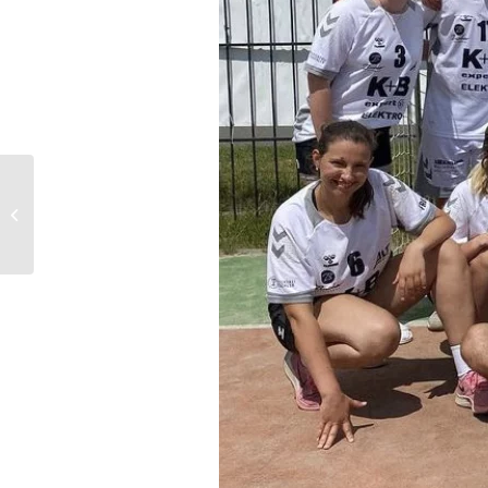
Souveräner
Erstrundensieg in der
Landesligaqualifikation
der mC